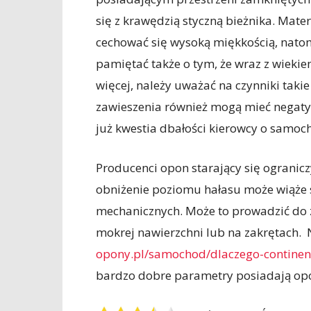
się z krawędzią styczną bieżnika. Mate
cechować się wysoką miękkością, natom
pamiętać także o tym, że wraz z wieki
więcej, należy uważać na czynniki taki
zawieszenia również mogą mieć negaty
już kwestia dbałości kierowcy o samoc
Producenci opon starający się ogranic
obniżenie poziomu hałasu może wiąże 
mechanicznych. Może to prowadzić do 
mokrej nawierzchni lub na zakrętach. N
opony.pl/samochod/dlaczego-continent
bardzo dobre parametry posiadają opo