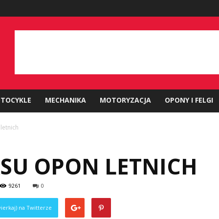
TOCYKLE
MECHANIKA
MOTORYZACJA
OPONY I FELGI
letnich
SU OPON LETNICH
9261
0
ierkaj) na Twitterze