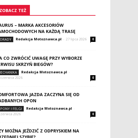
ZOBACZ TEŻ
AURUS – MARKA AKCESORIÓW
AMOCHODOWYCH NA KAŻDĄ TRASĘ
Redakcja Motoznawca.pl
-
27 lipca 2026
ORADY
0
A CO ZWRÓCIĆ UWAGĘ PRZY WYBORZE
ERWISU SKRZYŃ BIEGÓW?
Redakcja Motoznawca.pl
-
ECHANIKA
 czerwca 2026
0
OMFORTOWA JAZDA ZACZYNA SIĘ OD
ADBANYCH OPON
Redakcja Motoznawca.pl
-
PONY I FELGI
czerwca 2026
0
ZY MOŻNA JEŹDZIĆ Z ODPRYSKIEM NA
RZEDNIEJ SZYBIE?