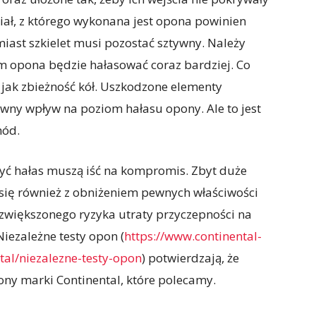
riał, z którego wykonana jest opona powinien
iast szkielet musi pozostać sztywny. Należy
em opona będzie hałasować coraz bardziej. Co
e jak zbieżność kół. Uszkodzone elementy
wny wpływ na poziom hałasu opony. Ale to jest
hód.
zyć hałas muszą iść na kompromis. Zbyt duże
się również z obniżeniem pewnych właściwości
zwiększonego ryzyka utraty przyczepności na
iezależne testy opon (
https://www.continental-
al/niezalezne-testy-opon
) potwierdzają, że
ny marki Continental, które polecamy.