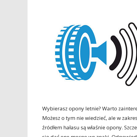
Wybierasz opony letnie? Warto zainter
Możesz o tym nie wiedzieć, ale w zakr
źródłem hałasu są właśnie opony. Szcz
się dać one mocno we znaki. Odpowied