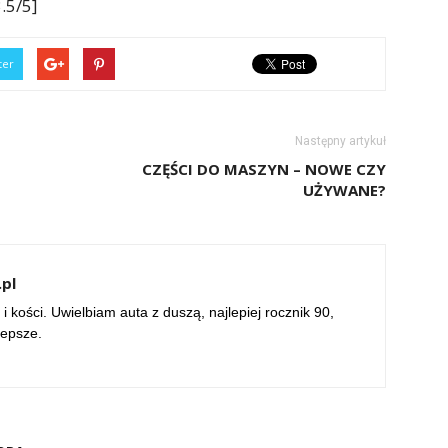
.5/5]
ter
Następny artykuł
CZĘŚCI DO MASZYN – NOWE CZY
UŻYWANE?
pl
 i kości. Uwielbiam auta z duszą, najlepiej rocznik 90,
lepsze.