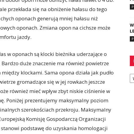
P
 ale przekłada się na obniżenie hałasu do tego
cichych oponach generują mniej hałasu niż
W
dowych oponach. Zmiana opon na cichsze może
L
mfortu jazdy.
P
 w oponach są klocki bieżnika uderzające o
j. Bardzo duże znaczenie ma również powietrze
h między klockami. Sama opona działa jak pudło
Ka
ietrze gromadzące się w jej rowkach jeszcze
może również mieć wpływ zbyt niskie ciśnienie w
onę. Poniżej prezentujemy maksymalny poziom
inalnych szerokościach przekroju. Maksymalny
Europejską Komisję Gospodarczą Organizacji
 stanowi podstawę do uzyskania homologacji