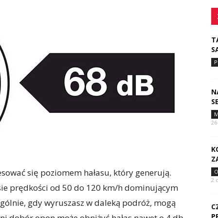
T
S
P
N
S
M
26
K
Z
esować się poziomem hałasu, który generują.
O
2 
esie prędkości od 50 do 120 km/h dominującym
ególnie, gdy wyruszasz w daleką podróż, mogą
C
P
ni dobór opon może obniżyć hałas nawet o 4 db.