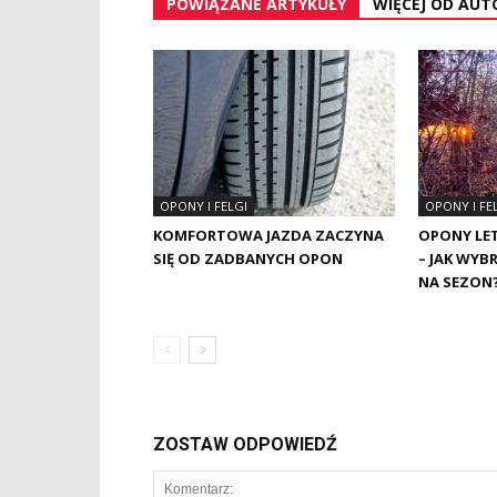
POWIĄZANE ARTYKUŁY
WIĘCEJ OD AUT
OPONY I FELGI
OPONY I FE
KOMFORTOWA JAZDA ZACZYNA
OPONY LE
SIĘ OD ZADBANYCH OPON
– JAK WYB
NA SEZON
ZOSTAW ODPOWIEDŹ