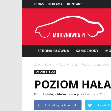
O NAS
REKLAMA
KONTAKT
Motoznawca.pl
STRONA GŁÓWNA
SAMOCHODY
MO
Strona główna
Opony i felgi
Poziom hałasu opon 
OPONY I FELGI
POZIOM HAŁA
Przez
Redakcja Motoznawca.pl
-
27 września 2018
Podziel się na Facebooku
Tweet (Ćw