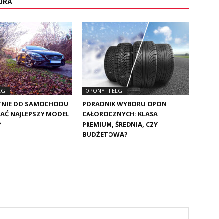
ORA
LGI
OPONY I FELGI
TNIE DO SAMOCHODU
PORADNIK WYBORU OPON
RAĆ NAJLEPSZY MODEL
CAŁOROCZNYCH: KLASA
?
PREMIUM, ŚREDNIA, CZY
BUDŻETOWA?