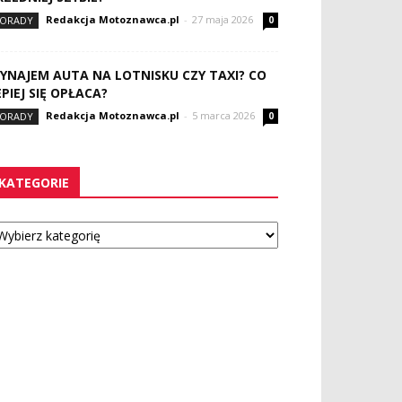
Redakcja Motoznawca.pl
-
27 maja 2026
ORADY
0
YNAJEM AUTA NA LOTNISKU CZY TAXI? CO
EPIEJ SIĘ OPŁACA?
Redakcja Motoznawca.pl
-
5 marca 2026
ORADY
0
KATEGORIE
tegorie