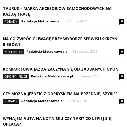
TAURUS – MARKA AKCESORIÓW SAMOCHODOWYCH NA
KAŻDĄ TRASĘ
Redakcja Motoznawca.pl
-
27 lipca 2026
PORADY
0
NA CO ZWRÓCIĆ UWAGĘ PRZY WYBORZE SERWISU SKRZYŃ
BIEGÓW?
Redakcja Motoznawca.pl
-
26 czerwca 2026
MECHANIKA
0
KOMFORTOWA JAZDA ZACZYNA SIĘ OD ZADBANYCH OPON
Redakcja Motoznawca.pl
-
2 czerwca 2026
OPONY I FELGI
0
CZY MOŻNA JEŹDZIĆ Z ODPRYSKIEM NA PRZEDNIEJ SZYBIE?
Redakcja Motoznawca.pl
-
27 maja 2026
PORADY
0
WYNAJEM AUTA NA LOTNISKU CZY TAXI? CO LEPIEJ SIĘ
OPŁACA?