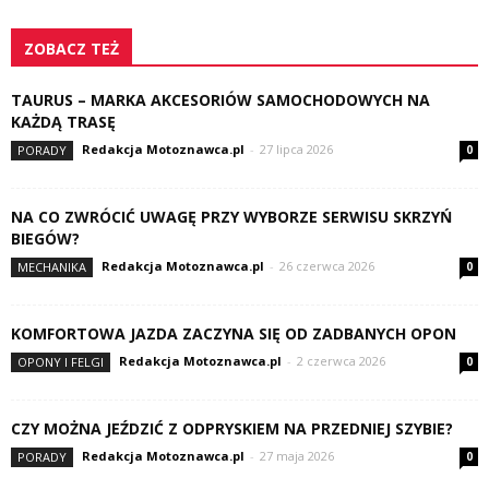
ZOBACZ TEŻ
TAURUS – MARKA AKCESORIÓW SAMOCHODOWYCH NA
KAŻDĄ TRASĘ
Redakcja Motoznawca.pl
-
27 lipca 2026
PORADY
0
NA CO ZWRÓCIĆ UWAGĘ PRZY WYBORZE SERWISU SKRZYŃ
BIEGÓW?
Redakcja Motoznawca.pl
-
26 czerwca 2026
MECHANIKA
0
KOMFORTOWA JAZDA ZACZYNA SIĘ OD ZADBANYCH OPON
Redakcja Motoznawca.pl
-
2 czerwca 2026
OPONY I FELGI
0
CZY MOŻNA JEŹDZIĆ Z ODPRYSKIEM NA PRZEDNIEJ SZYBIE?
Redakcja Motoznawca.pl
-
27 maja 2026
PORADY
0