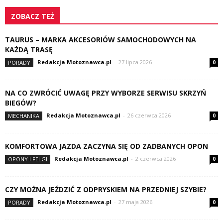
ZOBACZ TEŻ
TAURUS – MARKA AKCESORIÓW SAMOCHODOWYCH NA
KAŻDĄ TRASĘ
Redakcja Motoznawca.pl
-
27 lipca 2026
PORADY
0
NA CO ZWRÓCIĆ UWAGĘ PRZY WYBORZE SERWISU SKRZYŃ
BIEGÓW?
Redakcja Motoznawca.pl
-
26 czerwca 2026
MECHANIKA
0
KOMFORTOWA JAZDA ZACZYNA SIĘ OD ZADBANYCH OPON
Redakcja Motoznawca.pl
-
2 czerwca 2026
OPONY I FELGI
0
CZY MOŻNA JEŹDZIĆ Z ODPRYSKIEM NA PRZEDNIEJ SZYBIE?
Redakcja Motoznawca.pl
-
27 maja 2026
PORADY
0