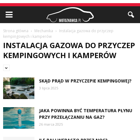
Strona główna
Mechanika
Instalacja gazowa do przyczep
kempingowych i kamperów
INSTALACJA GAZOWA DO PRZYCZEP
KEMPINGOWYCH I KAMPERÓW
SKĄD PRĄD W PRZYCZEPIE KEMPINGOWEJ?
3 lipca 2025
JAKA POWINNA BYĆ TEMPERATURA PŁYNU
PRZY PRZEŁĄCZANIU NA GAZ?
26 marca 2025