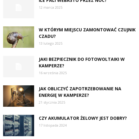
ILE PALI WEBASTO PRZEZ NOC?
12 marca 2025
W KTÓRYM MIEJSCU ZAMONTOWAĆ CZUJNIK
CZADU?
13 lutego 2025
JAKI BEZPIECZNIK DO FOTOWOLTAIKI W
KAMPERZE?
16 września 2025
JAK OBLICZYĆ ZAPOTRZEBOWANIE NA
ENERGIĘ W KAMPERZE?
21 stycznia 2025
CZY AKUMULATOR ŻELOWY JEST DOBRY?
17 listopada 2024