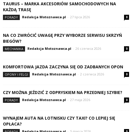
TAURUS – MARKA AKCESORIÓW SAMOCHODOWYCH NA
KAŻDĄ TRASĘ
Redakcja Motoznawca.pl
-
27 lipca 2026
PORADY
0
NA CO ZWRÓCIĆ UWAGĘ PRZY WYBORZE SERWISU SKRZYŃ
BIEGÓW?
Redakcja Motoznawca.pl
-
26 czerwca 2026
MECHANIKA
0
KOMFORTOWA JAZDA ZACZYNA SIĘ OD ZADBANYCH OPON
Redakcja Motoznawca.pl
-
2 czerwca 2026
OPONY I FELGI
0
CZY MOŻNA JEŹDZIĆ Z ODPRYSKIEM NA PRZEDNIEJ SZYBIE?
Redakcja Motoznawca.pl
-
27 maja 2026
PORADY
0
WYNAJEM AUTA NA LOTNISKU CZY TAXI? CO LEPIEJ SIĘ
OPŁACA?
Redakcja Motoznawca.pl
-
5 marca 2026
PORADY
0