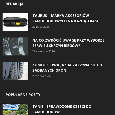
REDAKCJA
TAURUS – MARKA AKCESORIÓW
SAMOCHODOWYCH NA KAŻDĄ TRASĘ
27 lipca 2026
NA CO ZWRÓCIĆ UWAGĘ PRZY WYBORZE
SERWISU SKRZYŃ BIEGÓW?
26 czerwca 2026
KOMFORTOWA JAZDA ZACZYNA SIĘ OD
ZADBANYCH OPON
2 czerwca 2026
POPULARNE POSTY
TANIE I SPRAWDZONE CZĘŚCI DO
SAMOCHODÓW