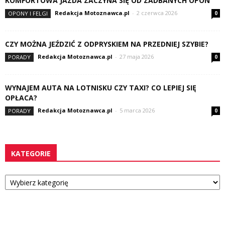
KOMFORTOWA JAZDA ZACZYNA SIĘ OD ZADBANYCH OPON
Redakcja Motoznawca.pl
-
2 czerwca 2026
OPONY I FELGI
0
CZY MOŻNA JEŹDZIĆ Z ODPRYSKIEM NA PRZEDNIEJ SZYBIE?
Redakcja Motoznawca.pl
-
27 maja 2026
PORADY
0
WYNAJEM AUTA NA LOTNISKU CZY TAXI? CO LEPIEJ SIĘ
OPŁACA?
Redakcja Motoznawca.pl
-
5 marca 2026
PORADY
0
KATEGORIE
Kategorie