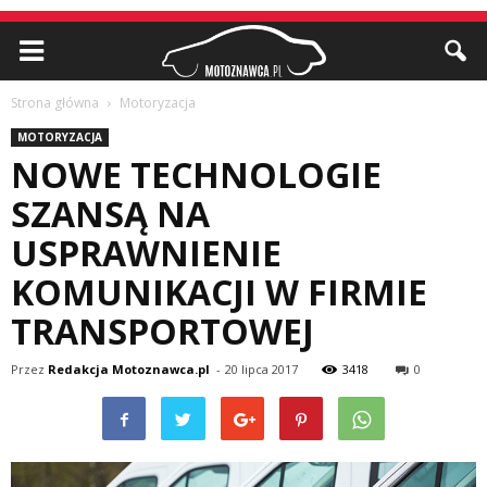
Strona główna
Motoryzacja
MOTORYZACJA
NOWE TECHNOLOGIE
SZANSĄ NA
USPRAWNIENIE
KOMUNIKACJI W FIRMIE
TRANSPORTOWEJ
Przez
Redakcja Motoznawca.pl
-
20 lipca 2017
3418
0