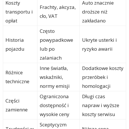
Koszty
Auto znacznie
Frachty, akcyza,
transportu i
droższe niż
cło, VAT
opłat
zakładano
Często
Historia
powypadkowe
Ukryte usterki i
pojazdu
lub po
ryzyko awarii
zalaniach
Inne światła,
Dodatkowe koszty
Różnice
wskaźniki,
przeróbek i
techniczne
normy emisji
homologacji
Ograniczona
Długi czas
Części
dostępność i
napraw i wyższe
zamienne
wysokie ceny
koszty serwisu
Sceptycyzm
Trudności w
Niższa cena