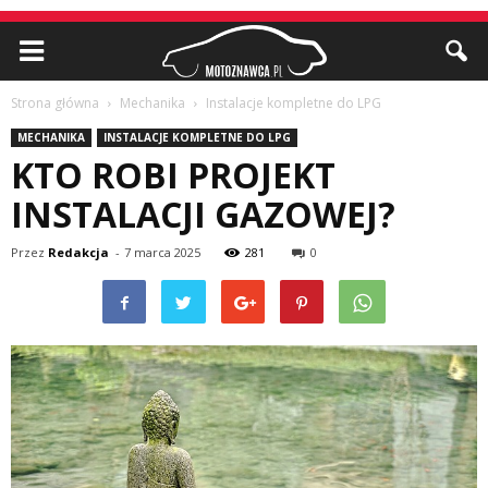
Strona główna
Mechanika
Instalacje kompletne do LPG
MECHANIKA
INSTALACJE KOMPLETNE DO LPG
KTO ROBI PROJEKT
INSTALACJI GAZOWEJ?
Przez
Redakcja
-
7 marca 2025
281
0