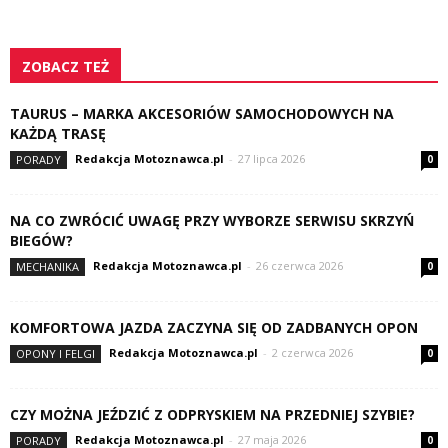
ZOBACZ TEŻ
TAURUS – MARKA AKCESORIÓW SAMOCHODOWYCH NA
KAŻDĄ TRASĘ
Redakcja Motoznawca.pl
-
27 lipca 2026
PORADY
0
NA CO ZWRÓCIĆ UWAGĘ PRZY WYBORZE SERWISU SKRZYŃ
BIEGÓW?
Redakcja Motoznawca.pl
-
26 czerwca 2026
MECHANIKA
0
KOMFORTOWA JAZDA ZACZYNA SIĘ OD ZADBANYCH OPON
Redakcja Motoznawca.pl
-
2 czerwca 2026
OPONY I FELGI
0
CZY MOŻNA JEŹDZIĆ Z ODPRYSKIEM NA PRZEDNIEJ SZYBIE?
Redakcja Motoznawca.pl
-
27 maja 2026
PORADY
0