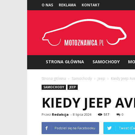
O NAS
REKLAMA
KONTAKT
Motoznawca.pl
STRONA GŁÓWNA
SAMOCHODY
MO
Strona główna
Samochody
Jeep
Kiedy Jeep Av
SAMOCHODY
JEEP
KIEDY JEEP A
Przez
Redakcja
-
8 lipca 2024
517
0
Podziel się na Facebooku
Tweet (Ćw