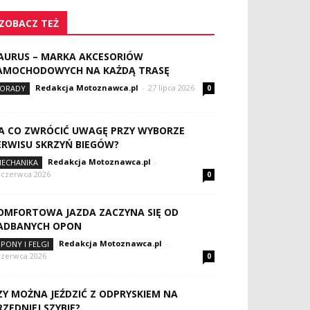
ZOBACZ TEŻ
AURUS – MARKA AKCESORIÓW
AMOCHODOWYCH NA KAŻDĄ TRASĘ
Redakcja Motoznawca.pl
-
27 lipca 2026
ORADY
0
A CO ZWRÓCIĆ UWAGĘ PRZY WYBORZE
ERWISU SKRZYŃ BIEGÓW?
Redakcja Motoznawca.pl
-
ECHANIKA
 czerwca 2026
0
OMFORTOWA JAZDA ZACZYNA SIĘ OD
ADBANYCH OPON
Redakcja Motoznawca.pl
-
PONY I FELGI
czerwca 2026
0
ZY MOŻNA JEŹDZIĆ Z ODPRYSKIEM NA
RZEDNIEJ SZYBIE?