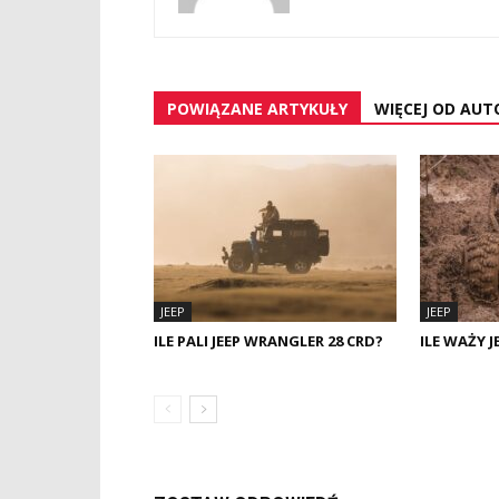
POWIĄZANE ARTYKUŁY
WIĘCEJ OD AUT
JEEP
JEEP
ILE PALI JEEP WRANGLER 28 CRD?
ILE WAŻY 