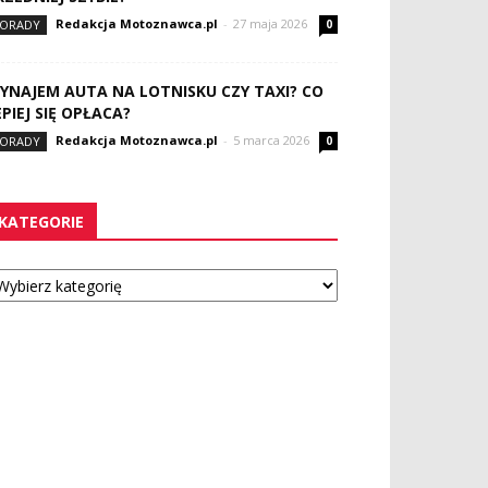
Redakcja Motoznawca.pl
-
27 maja 2026
ORADY
0
YNAJEM AUTA NA LOTNISKU CZY TAXI? CO
EPIEJ SIĘ OPŁACA?
Redakcja Motoznawca.pl
-
5 marca 2026
ORADY
0
KATEGORIE
tegorie