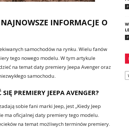
P
 – NAJNOWSZE INFORMACJE O
W
L
P
oczekiwanych samochodów na rynku. Wielu fanów
miery tego nowego modelu. W tym artykule
edzieć na temat daty premiery Jeepa Avenger oraz
Ka
 niezwykłego samochodu.
SIĘ PREMIERY JEEPA AVENGER?
adają sobie fani marki Jeep, jest „Kiedy Jeep
nie ma oficjalnej daty premiery tego modelu.
przecieków na temat możliwych terminów premiery.