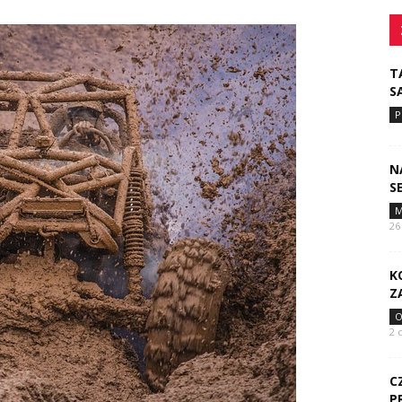
T
S
P
N
S
M
26
K
Z
O
2 
C
P