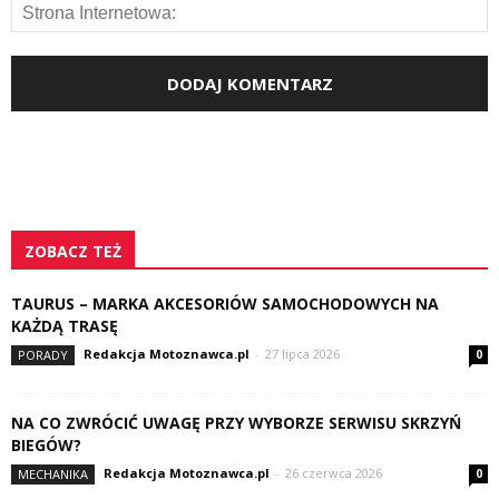
ZOBACZ TEŻ
TAURUS – MARKA AKCESORIÓW SAMOCHODOWYCH NA
KAŻDĄ TRASĘ
Redakcja Motoznawca.pl
-
27 lipca 2026
PORADY
0
NA CO ZWRÓCIĆ UWAGĘ PRZY WYBORZE SERWISU SKRZYŃ
BIEGÓW?
Redakcja Motoznawca.pl
-
26 czerwca 2026
MECHANIKA
0