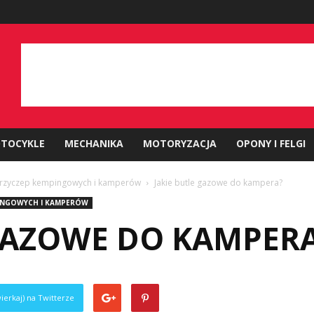
TOCYKLE
MECHANIKA
MOTORYZACJA
OPONY I FELGI
 przyczep kempingowych i kamperów
Jakie butle gazowe do kampera?
PINGOWYCH I KAMPERÓW
 GAZOWE DO KAMPER
ierkaj) na Twitterze