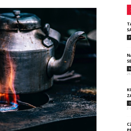
T
S
P
N
S
M
26
K
Z
O
2 
C
P