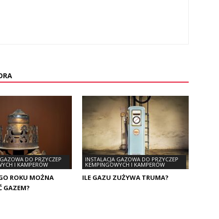
ORA
A GAZOWA DO PRZYCZEP
INSTALACJA GAZOWA DO PRZYCZEP
YCH I KAMPERÓW
KEMPINGOWYCH I KAMPERÓW
GO ROKU MOŻNA
ILE GAZU ZUŻYWA TRUMA?
 GAZEM?