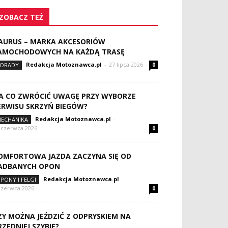
ZOBACZ TEŻ
AURUS – MARKA AKCESORIÓW
AMOCHODOWYCH NA KAŻDĄ TRASĘ
Redakcja Motoznawca.pl
-
27 lipca 2026
ORADY
0
A CO ZWRÓCIĆ UWAGĘ PRZY WYBORZE
ERWISU SKRZYŃ BIEGÓW?
Redakcja Motoznawca.pl
-
ECHANIKA
 czerwca 2026
0
OMFORTOWA JAZDA ZACZYNA SIĘ OD
ADBANYCH OPON
Redakcja Motoznawca.pl
-
PONY I FELGI
czerwca 2026
0
ZY MOŻNA JEŹDZIĆ Z ODPRYSKIEM NA
RZEDNIEJ SZYBIE?