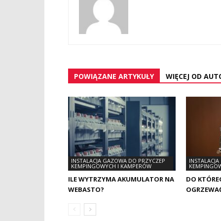
POWIĄZANE ARTYKUŁY
WIĘCEJ OD AUT
INSTALACJA GAZOWA DO PRZYCZEP
INSTALACJ
KEMPINGOWYCH I KAMPERÓW
KEMPINGOW
ILE WYTRZYMA AKUMULATOR NA
DO KTÓRE
WEBASTO?
OGRZEWAĆ