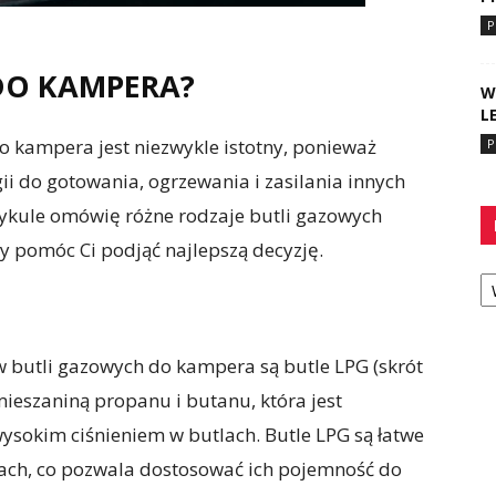
P
DO KAMPERA?
W
L
 kampera jest niezwykle istotny, ponieważ
P
i do gotowania, ogrzewania i zasilania innych
ykule omówię różne rodzaje butli gazowych
y pomóc Ci podjąć najlepszą decyzję.
Ka
 butli gazowych do kampera są butle LPG (skrót
mieszaniną propanu i butanu, która jest
ysokim ciśnieniem w butlach. Butle LPG są łatwe
rach, co pozwala dostosować ich pojemność do