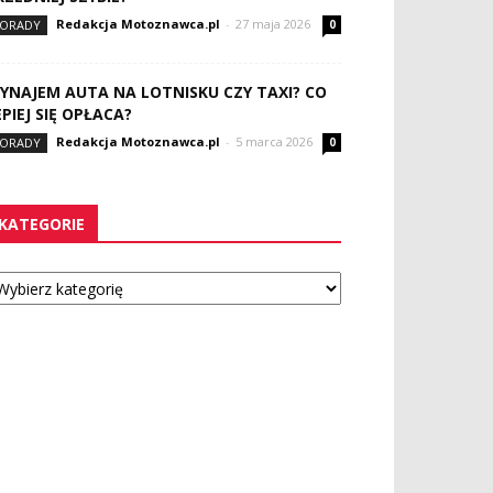
Redakcja Motoznawca.pl
-
27 maja 2026
ORADY
0
YNAJEM AUTA NA LOTNISKU CZY TAXI? CO
EPIEJ SIĘ OPŁACA?
Redakcja Motoznawca.pl
-
5 marca 2026
ORADY
0
KATEGORIE
tegorie