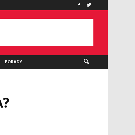
PORADY
A?