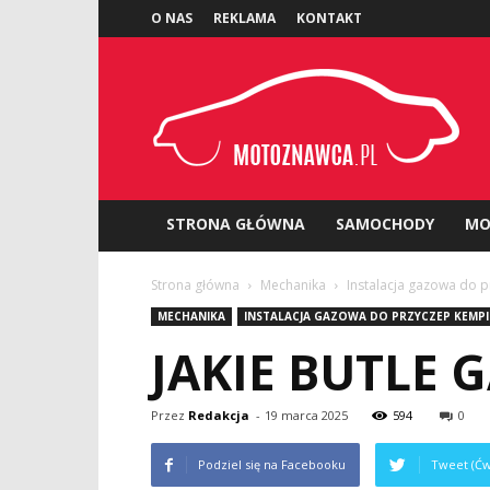
O NAS
REKLAMA
KONTAKT
Motoznawca.pl
STRONA GŁÓWNA
SAMOCHODY
MO
Strona główna
Mechanika
Instalacja gazowa do
MECHANIKA
INSTALACJA GAZOWA DO PRZYCZEP KEM
JAKIE BUTLE
Przez
Redakcja
-
19 marca 2025
594
0
Podziel się na Facebooku
Tweet (Ćw