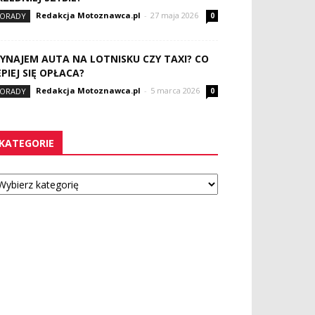
Redakcja Motoznawca.pl
-
27 maja 2026
ORADY
0
YNAJEM AUTA NA LOTNISKU CZY TAXI? CO
EPIEJ SIĘ OPŁACA?
Redakcja Motoznawca.pl
-
5 marca 2026
ORADY
0
KATEGORIE
tegorie