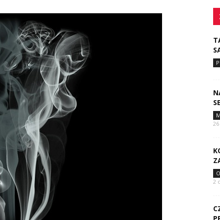
T
S
P
N
S
M
26
K
Z
O
2 
C
P