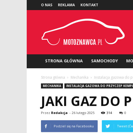
O NAS
REKLAMA
KONTAKT
Motoznawca.pl
STRONA GŁÓWNA
SAMOCHODY
MO
Strona główna
Mechanika
Instalacja gazowa do
MECHANIKA
INSTALACJA GAZOWA DO PRZYCZEP KEM
JAKI GAZ DO
Przez
Redakcja
-
26 lutego 2025
314
0
Podziel się na Facebooku
Tweet (Ćw