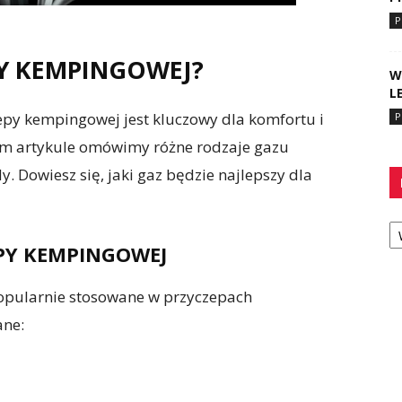
P
PY KEMPINGOWEJ?
W
L
y kempingowej jest kluczowy dla komfortu i
P
ym artykule omówimy różne rodzaje gazu
y. Dowiesz się, jaki gaz będzie najlepszy dla
Ka
PY KEMPINGOWEJ
 popularnie stosowane w przyczepach
ane: