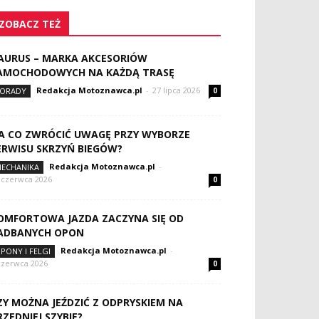
ZOBACZ TEŻ
AURUS – MARKA AKCESORIÓW
AMOCHODOWYCH NA KAŻDĄ TRASĘ
Redakcja Motoznawca.pl
-
27 lipca 2026
ORADY
0
A CO ZWRÓCIĆ UWAGĘ PRZY WYBORZE
ERWISU SKRZYŃ BIEGÓW?
Redakcja Motoznawca.pl
-
ECHANIKA
 czerwca 2026
0
OMFORTOWA JAZDA ZACZYNA SIĘ OD
ADBANYCH OPON
Redakcja Motoznawca.pl
-
PONY I FELGI
czerwca 2026
0
ZY MOŻNA JEŹDZIĆ Z ODPRYSKIEM NA
RZEDNIEJ SZYBIE?