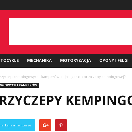
TOCYKLE
MECHANIKA
MOTORYZACJA
OPONY I FELGI
 przyczep kempingowych i kamperów
Jaki gaz do przyczepy kempingowej?
PINGOWYCH I KAMPERÓW
 PRZYCZEPY KEMPING
ierkaj) na Twitterze