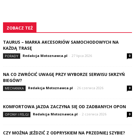
ZOBACZ TEŻ
TAURUS – MARKA AKCESORIÓW SAMOCHODOWYCH NA
KAŻDĄ TRASĘ
Redakcja Motoznawca.pl
-
27 lipca 2026
PORADY
0
NA CO ZWRÓCIĆ UWAGĘ PRZY WYBORZE SERWISU SKRZYŃ
BIEGÓW?
Redakcja Motoznawca.pl
-
26 czerwca 2026
MECHANIKA
0
KOMFORTOWA JAZDA ZACZYNA SIĘ OD ZADBANYCH OPON
Redakcja Motoznawca.pl
-
2 czerwca 2026
OPONY I FELGI
0
CZY MOŻNA JEŹDZIĆ Z ODPRYSKIEM NA PRZEDNIEJ SZYBIE?