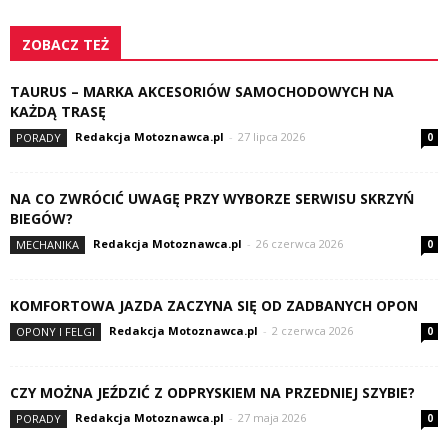
ZOBACZ TEŻ
TAURUS – MARKA AKCESORIÓW SAMOCHODOWYCH NA
KAŻDĄ TRASĘ
Redakcja Motoznawca.pl
-
27 lipca 2026
PORADY
0
NA CO ZWRÓCIĆ UWAGĘ PRZY WYBORZE SERWISU SKRZYŃ
BIEGÓW?
Redakcja Motoznawca.pl
-
26 czerwca 2026
MECHANIKA
0
KOMFORTOWA JAZDA ZACZYNA SIĘ OD ZADBANYCH OPON
Redakcja Motoznawca.pl
-
2 czerwca 2026
OPONY I FELGI
0
CZY MOŻNA JEŹDZIĆ Z ODPRYSKIEM NA PRZEDNIEJ SZYBIE?
Redakcja Motoznawca.pl
-
27 maja 2026
PORADY
0