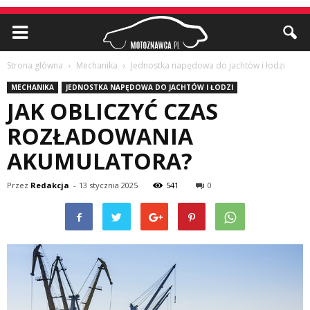
Strona główna
Mechanika
Jednostka napędowa do jachtów i łodzi
MECHANIKA
JEDNOSTKA NAPĘDOWA DO JACHTÓW I ŁODZI
JAK OBLICZYĆ CZAS
ROZŁADOWANIA
AKUMULATORA?
Przez
Redakcja
-
13 stycznia 2025
541
0