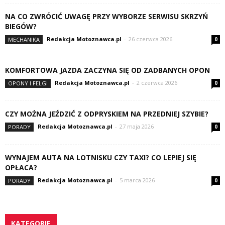
NA CO ZWRÓCIĆ UWAGĘ PRZY WYBORZE SERWISU SKRZYŃ
BIEGÓW?
Redakcja Motoznawca.pl
-
26 czerwca 2026
MECHANIKA
0
KOMFORTOWA JAZDA ZACZYNA SIĘ OD ZADBANYCH OPON
Redakcja Motoznawca.pl
-
2 czerwca 2026
OPONY I FELGI
0
CZY MOŻNA JEŹDZIĆ Z ODPRYSKIEM NA PRZEDNIEJ SZYBIE?
Redakcja Motoznawca.pl
-
27 maja 2026
PORADY
0
WYNAJEM AUTA NA LOTNISKU CZY TAXI? CO LEPIEJ SIĘ
OPŁACA?
Redakcja Motoznawca.pl
-
5 marca 2026
PORADY
0
KATEGORIE