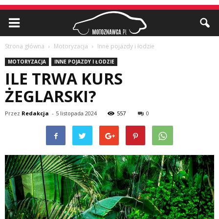
Strona główna
Motoryzacja
Inne pojazdy i łodzie
MOTORYZACJA
INNE POJAZDY I ŁODZIE
ILE TRWA KURS
ŻEGLARSKI?
Przez
Redakcja
-
5 listopada 2024
557
0