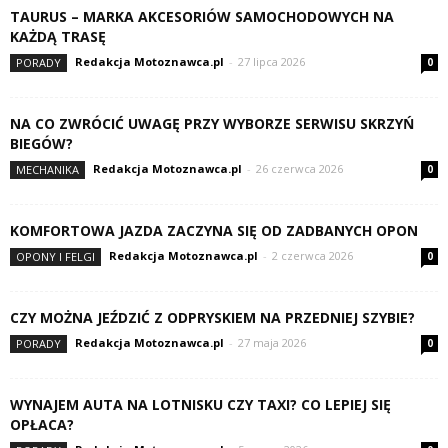
TAURUS – MARKA AKCESORIÓW SAMOCHODOWYCH NA
KAŻDĄ TRASĘ
Redakcja Motoznawca.pl
-
27 lipca 2026
PORADY
0
NA CO ZWRÓCIĆ UWAGĘ PRZY WYBORZE SERWISU SKRZYŃ
BIEGÓW?
Redakcja Motoznawca.pl
-
26 czerwca 2026
MECHANIKA
0
KOMFORTOWA JAZDA ZACZYNA SIĘ OD ZADBANYCH OPON
Redakcja Motoznawca.pl
-
2 czerwca 2026
OPONY I FELGI
0
CZY MOŻNA JEŹDZIĆ Z ODPRYSKIEM NA PRZEDNIEJ SZYBIE?
Redakcja Motoznawca.pl
-
27 maja 2026
PORADY
0
WYNAJEM AUTA NA LOTNISKU CZY TAXI? CO LEPIEJ SIĘ
OPŁACA?