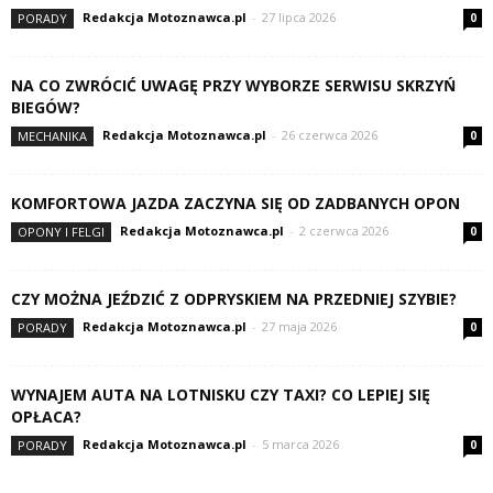
Redakcja Motoznawca.pl
-
27 lipca 2026
PORADY
0
NA CO ZWRÓCIĆ UWAGĘ PRZY WYBORZE SERWISU SKRZYŃ
BIEGÓW?
Redakcja Motoznawca.pl
-
26 czerwca 2026
MECHANIKA
0
KOMFORTOWA JAZDA ZACZYNA SIĘ OD ZADBANYCH OPON
Redakcja Motoznawca.pl
-
2 czerwca 2026
OPONY I FELGI
0
CZY MOŻNA JEŹDZIĆ Z ODPRYSKIEM NA PRZEDNIEJ SZYBIE?
Redakcja Motoznawca.pl
-
27 maja 2026
PORADY
0
WYNAJEM AUTA NA LOTNISKU CZY TAXI? CO LEPIEJ SIĘ
OPŁACA?
Redakcja Motoznawca.pl
-
5 marca 2026
PORADY
0