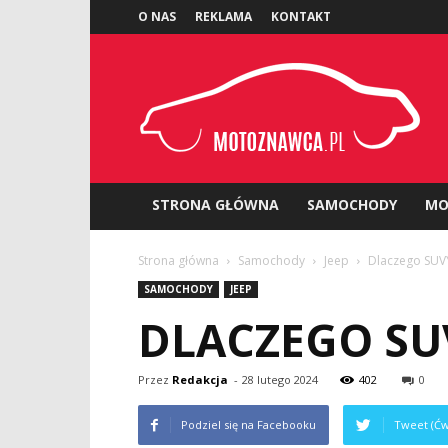
O NAS
REKLAMA
KONTAKT
Motoznawca.pl
STRONA GŁÓWNA
SAMOCHODY
MO
Strona główna
Samochody
Jeep
Dlaczego SUVY
SAMOCHODY
JEEP
DLACZEGO SU
Przez
Redakcja
-
28 lutego 2024
402
0
Podziel się na Facebooku
Tweet (Ćw