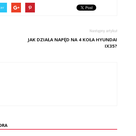
ter
Następny artykuł
JAK DZIAŁA NAPĘD NA 4 KOŁA HYUNDAI
IX35?
ORA