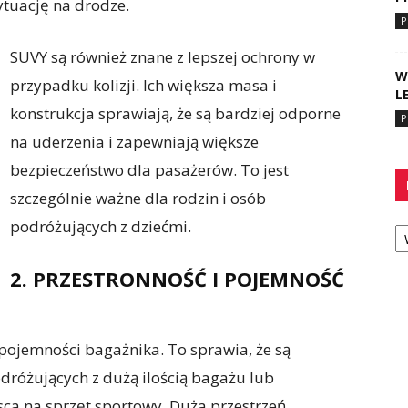
ytuację na drodze.
P
SUVY są również znane z lepszej ochrony w
W
przypadku kolizji. Ich większa masa i
L
konstrukcja sprawiają, że są bardziej odporne
P
na uderzenia i zapewniają większe
bezpieczeństwo dla pasażerów. To jest
szczególnie ważne dla rodzin i osób
Ka
podróżujących z dziećmi.
2. PRZESTRONNOŚĆ I POJEMNOŚĆ
 pojemności bagażnika. To sprawia, że są
różujących z dużą ilością bagażu lub
sca na sprzęt sportowy. Duża przestrzeń