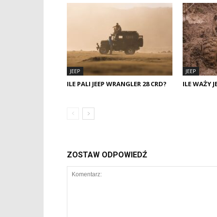
JEEP
JEEP
ILE PALI JEEP WRANGLER 28 CRD?
ILE WAŻY 
ZOSTAW ODPOWIEDŹ