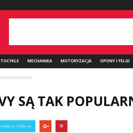
TOCYKLE
MECHANIKA
MOTORYZACJA
OPONY I FELGI
 są tak popularne?
VY SĄ TAK POPULAR
ierkaj) na Twitterze