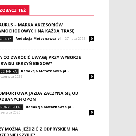
ZOBACZ TEŻ
AURUS – MARKA AKCESORIÓW
AMOCHODOWYCH NA KAŻDĄ TRASĘ
Redakcja Motoznawca.pl
-
27 lipca 2026
ORADY
0
A CO ZWRÓCIĆ UWAGĘ PRZY WYBORZE
ERWISU SKRZYŃ BIEGÓW?
Redakcja Motoznawca.pl
-
ECHANIKA
 czerwca 2026
0
OMFORTOWA JAZDA ZACZYNA SIĘ OD
ADBANYCH OPON
Redakcja Motoznawca.pl
-
PONY I FELGI
czerwca 2026
0
ZY MOŻNA JEŹDZIĆ Z ODPRYSKIEM NA
RZEDNIEJ SZYBIE?