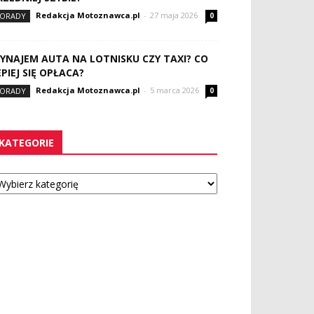
Redakcja Motoznawca.pl
-
27 maja 2026
ORADY
0
YNAJEM AUTA NA LOTNISKU CZY TAXI? CO
EPIEJ SIĘ OPŁACA?
Redakcja Motoznawca.pl
-
5 marca 2026
ORADY
0
KATEGORIE
tegorie