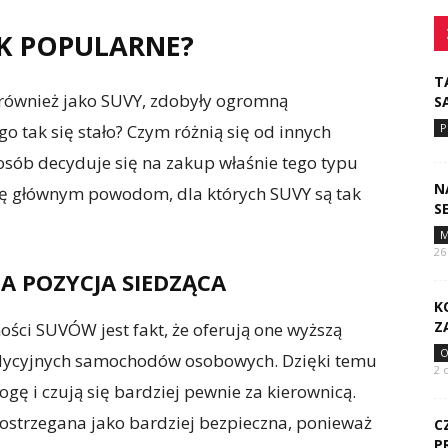
K POPULARNE?
T
również jako SUVY, zdobyły ogromną
S
o tak się stało? Czym różnią się od innych
P
sób decyduje się na zakup właśnie tego typu
N
ię głównym powodom, dla których SUVY są tak
S
M
26
ZA POZYCJA SIEDZĄCA
K
Z
ci SUVÓW jest fakt, że oferują one wyższą
O
adycyjnych samochodów osobowych. Dzięki temu
2 
gę i czują się bardziej pewnie za kierownicą.
postrzegana jako bardziej bezpieczna, ponieważ
C
P