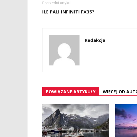
Poprzedni artykuł
ILE PALI INFINITI FX35?
Redakcja
POWIĄZANE ARTYKUŁY
WIĘCEJ OD AUT