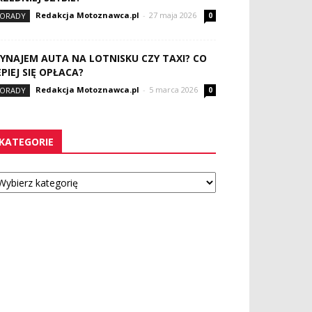
Redakcja Motoznawca.pl
-
27 maja 2026
ORADY
0
YNAJEM AUTA NA LOTNISKU CZY TAXI? CO
EPIEJ SIĘ OPŁACA?
Redakcja Motoznawca.pl
-
5 marca 2026
ORADY
0
KATEGORIE
tegorie