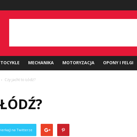
TOCYKLE
MECHANIKA
MOTORYZACJA
OPONY I FELGI
Czy jacht to Łódź?
 ŁÓDŹ?
ierkaj) na Twitterze