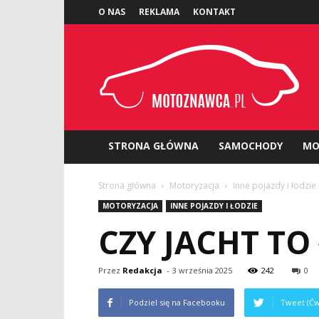
O NAS
REKLAMA
KONTAKT
Motoznawca.pl
STRONA GŁÓWNA
SAMOCHODY
MO
Strona główna
Motoryzacja
Inne pojazdy i łodzie
MOTORYZACJA
INNE POJAZDY I ŁODZIE
CZY JACHT TO
Przez
Redakcja
-
3 września 2025
242
0
Podziel się na Facebooku
Tweet (Ćw