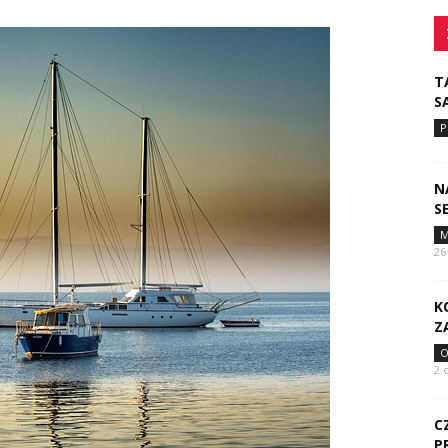
T
S
P
N
S
M
26
K
Z
O
2 
C
P