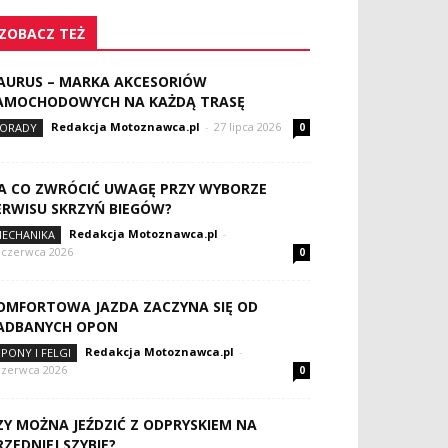
ZOBACZ TEŻ
AURUS – MARKA AKCESORIÓW
AMOCHODOWYCH NA KAŻDĄ TRASĘ
Redakcja Motoznawca.pl
-
27 lipca 2026
ORADY
0
A CO ZWRÓCIĆ UWAGĘ PRZY WYBORZE
ERWISU SKRZYŃ BIEGÓW?
Redakcja Motoznawca.pl
-
ECHANIKA
 czerwca 2026
0
OMFORTOWA JAZDA ZACZYNA SIĘ OD
ADBANYCH OPON
Redakcja Motoznawca.pl
-
PONY I FELGI
czerwca 2026
0
ZY MOŻNA JEŹDZIĆ Z ODPRYSKIEM NA
RZEDNIEJ SZYBIE?