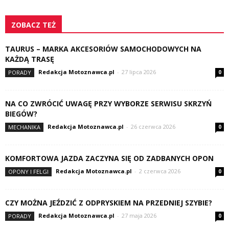
ZOBACZ TEŻ
TAURUS – MARKA AKCESORIÓW SAMOCHODOWYCH NA
KAŻDĄ TRASĘ
Redakcja Motoznawca.pl
-
27 lipca 2026
PORADY
0
NA CO ZWRÓCIĆ UWAGĘ PRZY WYBORZE SERWISU SKRZYŃ
BIEGÓW?
Redakcja Motoznawca.pl
-
26 czerwca 2026
MECHANIKA
0
KOMFORTOWA JAZDA ZACZYNA SIĘ OD ZADBANYCH OPON
Redakcja Motoznawca.pl
-
2 czerwca 2026
OPONY I FELGI
0
CZY MOŻNA JEŹDZIĆ Z ODPRYSKIEM NA PRZEDNIEJ SZYBIE?
Redakcja Motoznawca.pl
-
27 maja 2026
PORADY
0