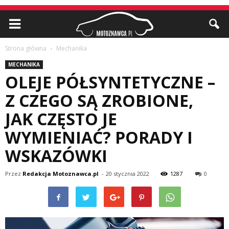
Strona główna
Mechanika
MECHANIKA
OLEJE PÓŁSYNTETYCZNE –
Z CZEGO SĄ ZROBIONE,
JAK CZĘSTO JE
WYMIENIAĆ? PORADY I
WSKAZÓWKI
Przez
Redakcja Motoznawca.pl
-
20 stycznia 2022
1287
0