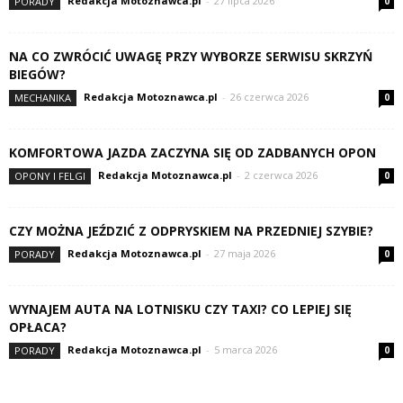
Redakcja Motoznawca.pl
-
27 lipca 2026
PORADY
0
NA CO ZWRÓCIĆ UWAGĘ PRZY WYBORZE SERWISU SKRZYŃ
BIEGÓW?
Redakcja Motoznawca.pl
-
26 czerwca 2026
MECHANIKA
0
KOMFORTOWA JAZDA ZACZYNA SIĘ OD ZADBANYCH OPON
Redakcja Motoznawca.pl
-
2 czerwca 2026
OPONY I FELGI
0
CZY MOŻNA JEŹDZIĆ Z ODPRYSKIEM NA PRZEDNIEJ SZYBIE?
Redakcja Motoznawca.pl
-
27 maja 2026
PORADY
0
WYNAJEM AUTA NA LOTNISKU CZY TAXI? CO LEPIEJ SIĘ
OPŁACA?
Redakcja Motoznawca.pl
-
5 marca 2026
PORADY
0